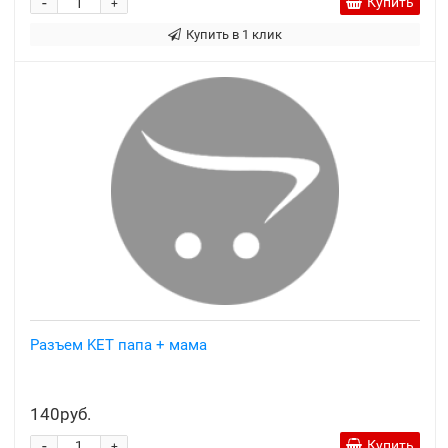
-
Купить
+
Купить в 1 клик
Разъем KET папа + мама
140руб.
-
Купить
+