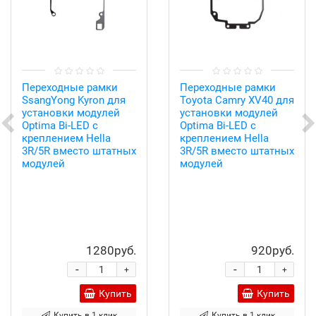
Переходные рамки
Переходные рамки
SsangYong Kyron для
Toyota Camry XV40 для
установки модулей
установки модулей
Optima Bi-LED с
Optima Bi-LED с
креплением Hella
креплением Hella
3R/5R вместо штатных
3R/5R вместо штатных
модулей
модулей
1280руб.
920руб.
-
-
+
+
Купить
Купить
Купить в 1 клик
Купить в 1 клик