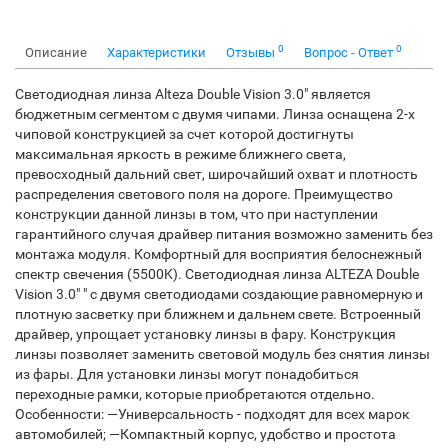
0
0
Описание
Характеристики
Отзывы
Вопрос - Ответ
Светодиодная линза Alteza Double Vision 3.0" является
бюджетным сегментом с двумя чипами. Линза оснащена 2-х
чиповой конструкцией за счет которой достигнуты
максимальная яркость в режиме ближнего света,
превосходный дальний свет, широчайший охват и плотность
распределения светового поля на дороге. Преимущество
конструкции данной линзы в том, что при наступлении
гарантийного случая драйвер питания возможно заменить без
монтажа модуля. Комфортный для восприятия белоснежный
спектр свечения (5500K). Светодиодная линза ALTEZA Double
Vision 3.0" " с двумя светодиодами создающие равномерную и
плотную засветку при ближнем и дальнем свете. Встроенный
драйвер, упрощает установку линзы в фару. Конструкция
линзы позволяет заменить световой модуль без снятия линзы
из фары. Для установки линзы могут понадобиться
переходные рамки, которые приобретаются отдельно.
Особенности: —Универсальность - подходят для всех марок
автомобилей; —Компактный корпус, удобство и простота