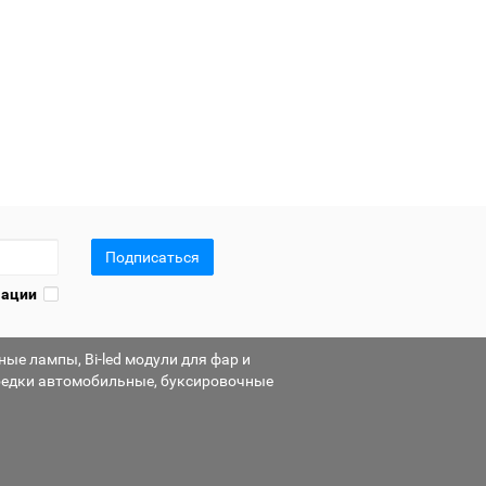
Подписаться
мации
е лампы, Bi-led модули для фар и
бедки автомобильные, буксировочные