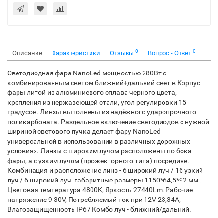
0
0
Описание
Характеристики
Отзывы
Вопрос - Ответ
Светодиодная фара NanoLed мощностью 280Вт с
комбинированным светом ближний+дальний свет в Корпус
фары литой из алюминиевого сплава черного цвета,
крепления из нержавеющей стали, угол регулировки 15
градусов. Линзы выполнены из надёжного ударопрочного
поликарбоната. Раздельное включение светодиодов с нужной
шириной светового пучка делает фару NanoLed
универсальной в использовании в различных дорожных
условиях. Линзы с широким лучом расположены по бока
фары, а с узким лучом (прожекторного типа) посредине.
Комбинация и расположение линз - 6 широкий луч / 16 узкий
луч / 6 широкий луч. габаритные размеры 1150*64,5*92 мм ,
Цветовая температура 4800K, Яркость 27440Lm, Рабочие
напряжение 9-30V, Потребляемый ток при 12V 23,34A,
Влагозащищенность IP67 Комбо луч - ближний/дальний.